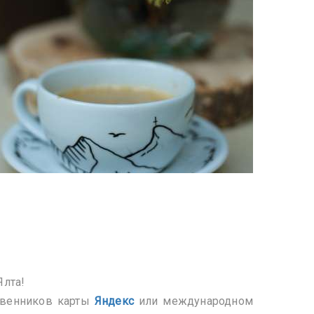
Ялта!
ственников карты
Я
ндекс
или международном