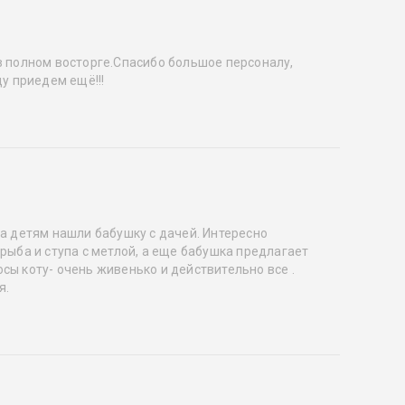
в полном восторге.Спасибо большое персоналу,
у приедем ещё!!!
 а детям нашли бабушку с дачей. Интересно
рыба и ступа с метлой, а еще бабушка предлагает
сы коту- очень живенько и действительно все .
я.