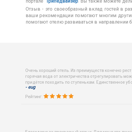
портале
Т
рипедвайзер
. Вы также можете дел
Отзыв - это своеобразный вклад гостей в раз
ваши рекомендации помогают многим другим
помогают отелю развиваться в направлении 
Очень хороший отель. Из преимуществ конечно рест
горячая вода от электричества отрегулировать мож
придётся походить по ступенькам. Единственное убо
- eug
Рейтинг:
Благодарю за прекрасный отдых. Для меня это лучши