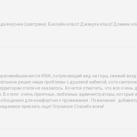
а вкусная (завтраки). Бассейн класс! Джакузи класс! Домики кл
 красивейшем месте ЮБК, потрясающий вид на горы, свежий воз
есепшена решил наши проблемы с душевой кабиной, хотя сантехник
 территории отеля не оказалось. Хочется отметить, что все очен
. В отеле очень приятные, любезные администраторы, которые в
 необходимое для комфортного проживания . Пожелания : добавит
и надеемся приехать еще! Огромное Спасибо всем!