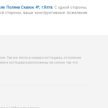
еле Поляна Cказок 4*, г.Ялта
. С одной стороны,
ой стороны, ваши конструктивные пожелания
ля. Так же тепло в номере коттеджах, отопление
ики и коттеджи расположены на склоне так что
нули и кайфанули отдуши