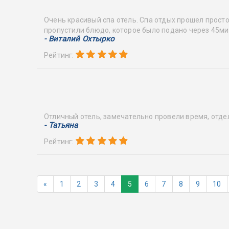
Очень красивый спа отель. Спа отдых прошел просто
пропустили блюдо, которое было подано через 45мин
- Виталий Охтырко
Рейтинг:
Отличный отель, замечательно провели время, отде
- Татьяна
Рейтинг:
«
1
2
3
4
5
6
7
8
9
10