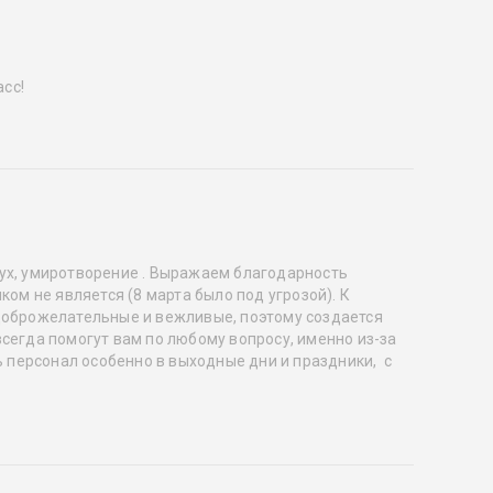
асс!
дух, умиротворение . Выражаем благодарность
ом не является (8 марта было под угрозой). К
ь доброжелательные и вежливые, поэтому создается
сегда помогут вам по любому вопросу, именно из-за
ь персонал особенно в выходные дни и праздники, с