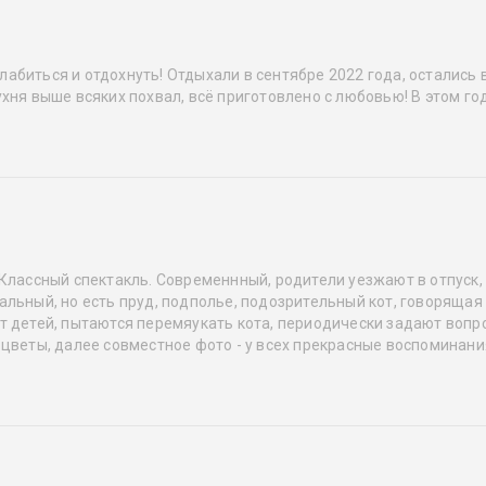
абиться и отдохнуть! Отдыхали в сентябре 2022 года, остались 
хня выше всяких похвал, всё приготовлено с любовью! В этом год
Классный спектакль. Современнный, родители уезжают в отпуск,
льный, но есть пруд, подполье, подозрительный кот, говорящая 
 детей, пытаются перемяукать кота, периодически задают вопро
 цветы, далее совместное фото - у всех прекрасные воспоминани