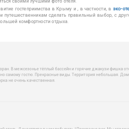
иться своими лучшими фото отеля.
витие гостеприимства в Крыму и , в частности, в
эко-от
 путешественникам сделать правильный выбор, с друг
большей комфортности отдыха.
оран. В межсезонье тёплый бассейн и горячие джакузи фишка оте
но самому гостю. Прекрасные виды. Территория небольшая. Дом
рка не очень качественная.
й отель. Я счастлива в нем побывать ! Прекрасно все. Мы отдох