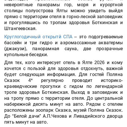
невероятные панорамы гор, моря и курортной
столицы полуострова Ялты можно увидеть выйдя
прямо с территории отеля в горно-лесной заповедник
и прогулявшись по тропам здоровья Боткинская и
Штангеевская.
Круглогодичн
ый открытй СПА
– это подогреваемые
бассейн и три гидро и аэромассажные акватермы
(джакузи), панорамная сауна, две прозрачные
купольные беседки.
Для тех, кого интересует отель в Ялте 2026 и кому
хочется с пользой для здоровья отдохнуть, важной
будет следующая информация. Для гостей Поляна
Сказок 4* регулярно проводит историко-
краеведческие прогулки с гидом по легендарной
тропе здоровья Боткинская. Выход в заповедник и
на тропу прямо с территории отеля. До центральной
набережной десять минут на авто. Рядом с отелем
расположены зоопарк Сказка, музей Поляна Сказок.
До “Белой дачи” А.П.Чехова и Ливадийского дворца
пять минут на авто.