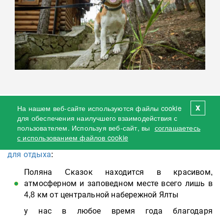
x
На нашем веб-сайте используются файлы cookie
Преимущества нашего отеля в Ялте
для обеспечения наилучшего взаимодействия с
пользователем. Используя веб-сайт, вы
соглашаетесь
Еще несколько причин, чтобы убедиться, что Поляна
с использованием файлов cookie
Сказок 4* | отель в Ялте & Open SPA -
лучшее место
для отдыха
:
Поляна Cказок находится в красивом,
атмосферном и заповедном месте всего лишь в
4,8 км от центральной набережной Ялты
у нас в любое время года благодаря