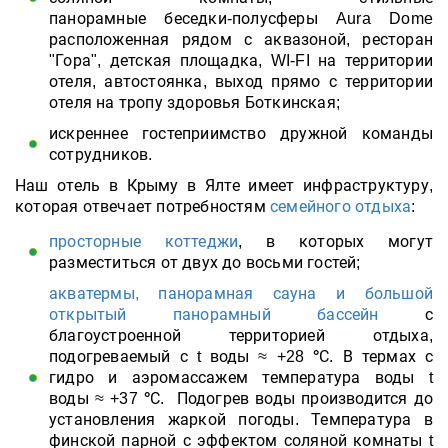
панорамные беседки-полусферы Aura Dome
расположенная рядом с аквазоной, ресторан
"Гора", детская площадка, WI-FI на территории
отеля, автостоянка, выход прямо с территории
отеля на тропу здоровья Боткинская;
искреннее гостеприимство дружной команды
сотрудников.
Наш отель в Крыму в Ялте имеет инфраструктуру,
которая отвечает потребностям
семейного отдыха
:
просторные коттеджи
, в которых могут
разместиться от двух до восьми гостей;
акватермы, панорамная сауна и большой
открытый панорамный бассейн
с
благоустроенной территорией отдыха,
подогреваемый с
t воды
≈
+28
°
С
. В термах с
гидро и аэромассажем температура воды
t
воды
≈
+37
°
С
.
Подогрев воды производится до
установления жаркой погоды. Температура в
финской парной с эффектом соляной комнаты
t