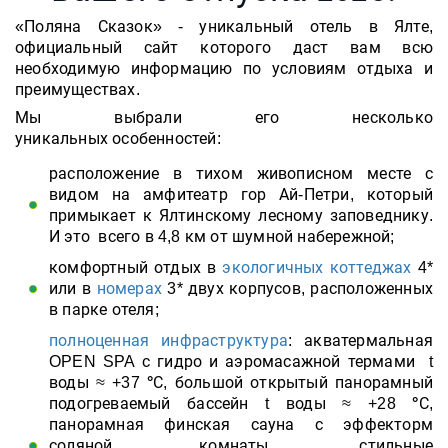
«Поляна Сказок» - уникальный отель в Ялте,
официальный сайт которого даст вам всю
необходимую информацию по условиям отдыха и
преимуществах.
Мы выбрали его несколько
уникальных особенностей:
расположение в тихом живописном месте с
видом на амфитеатр гор Ай-Петри, который
примыкает к Ялтинскому лесному заповеднику.
И это всего в 4,8 км от шумной набережной;
комфортный отдых в
экологичных коттеджах
4*
или в
номерах
3* двух корпусов, расположенных
в парке отеля;
полноценная инфраструктура
: акватермальная
OPEN SPA с гидро и аэромасажной термами
t
воды
≈
+37
°
С
, большой открытый панорамный
подогреваемый бассейн t воды
≈
+28
°
С
,
панорамная финская сауна с эффекторм
соляной комнаты, стильные