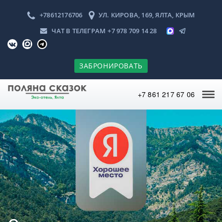
+78612176706
УЛ. КИРОВА, 169, ЯЛТА, КРЫМ
ЧАТ В ТЕЛЕГРАМ
+7 978 709 14 28
ЗАБРОНИРОВАТЬ
+7 861 217 67 06
Tog
navi