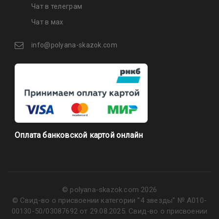
Чат в телеграм
Чат в мах
info@polyana-skazok.com
Оплата банковской картой онлайн
© polyana-skazok.com 2026
© Свид-во о присвоении категории "4 звезды" № А010-
00130-50/03087692 от 29.08.2025. Свид-во о присвоении