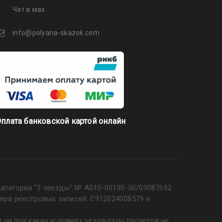
Чат в мах
info@polyana-skazok.com
плата банковской картой онлайн
категории "3 звезды" № А010-00130-50/03087692
ера реестровых записей: С912024008579 и
ни при каких условиях результаты расчетов не