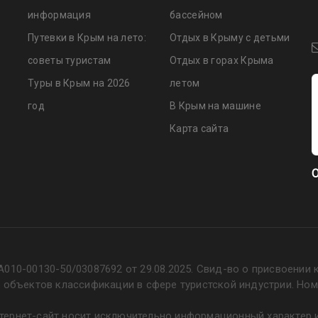
информация
бассейном
Путевки в Крым на лето:
Отдых в Крыму с детьми
советы туристам
Отдых в горах Крыма
Туры в Крым на 2026
летом
год
В Крым на машине
Карта сайта
О
А010-00130-50/03087692 от 29.08.2025. Свид-во о присвоении 
е объектов классификации в сфере туристской индустрии. Ном
ернет-сайт носит исключительно информационный характер и 