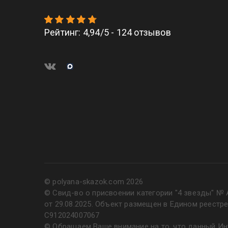
Рейтинг
:
4,94
/
5
-
124
отзывов
© polyana-skazok.com 2026
© Свид-во о присвоении категории "4 звезды" № 
от 29.08.2025. Объект размещен в Едином реестр
С912024007067
© Обращаем Ваше внимание на то, что данный Инт