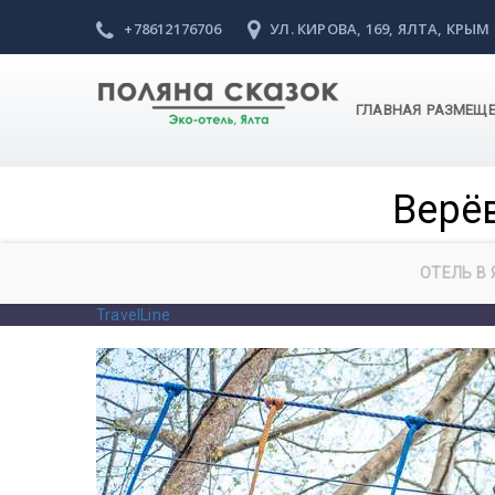
+78612176706
УЛ. КИРОВА, 169, ЯЛТА, КРЫМ
ГЛАВНАЯ
РАЗМЕЩ
Верё
ОТЕЛЬ В 
TravelLine