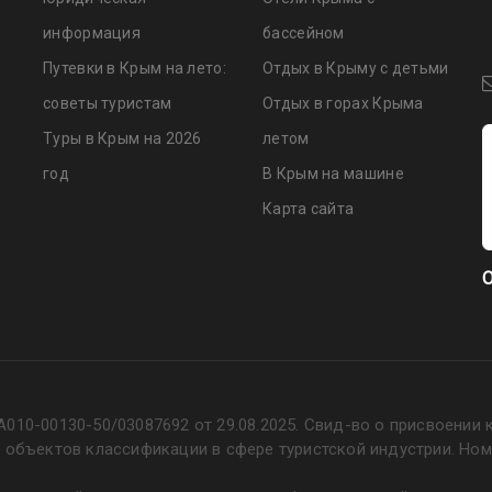
информация
бассейном
Путевки в Крым на лето:
Отдых в Крыму с детьми
советы туристам
Отдых в горах Крыма
Туры в Крым на 2026
летом
год
В Крым на машине
Карта сайта
О
А010-00130-50/03087692 от 29.08.2025. Свид-во о присвоении 
е объектов классификации в сфере туристской индустрии. Ном