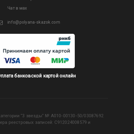
Чат в мах
info@polyana-skazok.com
плата банковской картой онлайн
категории "3 звезды" № А010-00130-50/03087692
ера реестровых записей: С912024008579 и