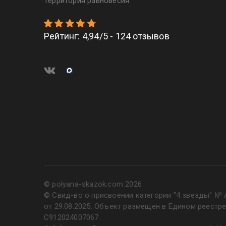
Территория равновесия
Рейтинг
:
4,94
/
5
-
124
отзывов
© polyana-skazok.com 2026
© Свид-во о присвоении категории "4 звезды" № 
от 29.08.2025. Объект размещен в Едином реестр
С912024007067