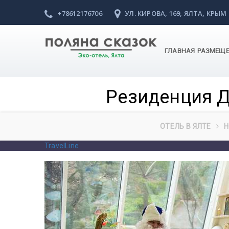
+78612176706
УЛ. КИРОВА, 169, ЯЛТА, КРЫМ
ГЛАВНАЯ
РАЗМЕЩ
Резиденция Д
ОТЕЛЬ В ЯЛТЕ
Н
TravelLine