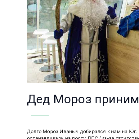
Дед Мороз принима
Долго Мороз Иваныч добирался к нам на Юг: 
останавливали на посту ДПС (из-за отсутств