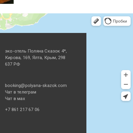
эко-отель Поляна Cказок 4*,
Кирова, 169, Ялта, Крым, 298
637 РФ
booking@polyana-skazok.com
Чат в телеграм
Чат в мах
+7 861 217 67 06