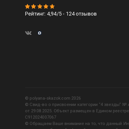
Рейтинг
:
4,94
/
5
-
124
отзывов
© polyana-skazok.com 2026
© Свид-во о присвоении категории "4 звезды" № 
от 29.08.2025. Объект размещен в Едином реестр
С912024007067
© Обращаем Ваше внимание на то, что данный Инт