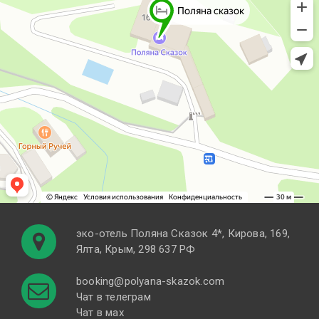
эко-отель Поляна Cказок 4*, Кирова, 169,
Ялта, Крым, 298 637 РФ
booking@polyana-skazok.com
Чат в телеграм
Чат в мах