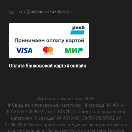
info@polyana-skazok.com
Оплата банковской картой онлайн
© polyana-skazok.com 2026
© Свид-во о присвоении категории "4 звезды" № А010-
00130-50/03087692 от 29.08.2025. Свид-во о присвоении
категории "3 звезды" № А010-00130-50/03087692 от
29.08.2025. Объект размещен в Едином реестре объектов
классификации в сфере туристской индустрии. Номера