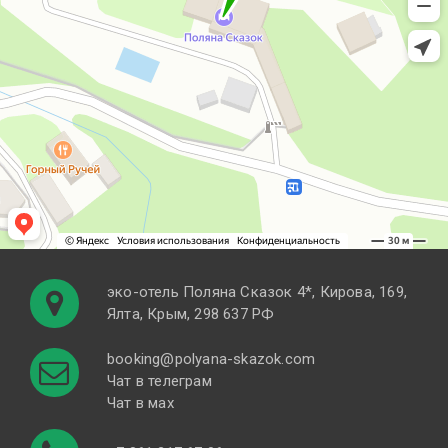
эко-отель Поляна Cказок 4*, Кирова, 169,
Ялта, Крым, 298 637 РФ
booking@polyana-skazok.com
Чат в телеграм
Чат в мах