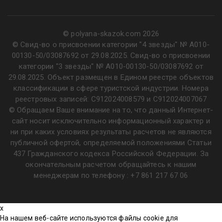
© polyana-skazok.com 2026
© Свид-во о присвоении категории "4 звезды" № А010-
00130-50/03087692 от 29.08.2025. Свид-во о присвоении
категории "3 звезды" № А010-00130-50/03087692 от
29.08.2025. Объект размещен в Едином реестре объектов
классификации в сфере туристской индустрии. Номера
реестровых записей: С912024008579 и С912024007067
© Обращаем Ваше внимание на то, что данный Интернет-
сайт носит исключительно информационный характер и
ни при каких условиях результаты расчетов не являются
публичной офертой, определяемой положениями Статьи
437 Гражданского кодекса Российской Федерации. За
окончательным расчетом обращайтесь к нашим
менеджерам по телефону :
+7 861 217 67 06
x
На нашем веб-сайте используются файлы cookie для