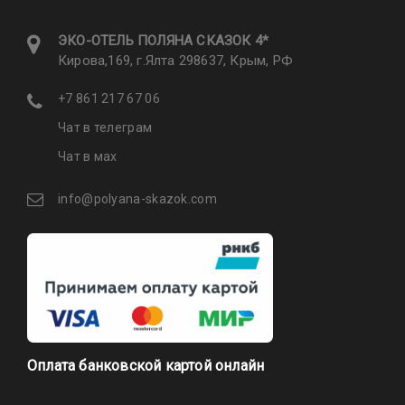
ЭКО-ОТЕЛЬ ПОЛЯНА CКАЗОК 4*
Кирова,169, г.Ялта 298637, Крым, РФ
+7 861 217 67 06
Чат в телеграм
Чат в мах
info@polyana-skazok.com
Оплата банковской картой онлайн