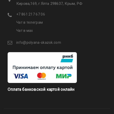
Кирова,169, г.Ялта 298637, Крым, РФ
+7 861 217 67 06
Чат в телеграм
Чат в мах
info@polyana-skazok.com
Оплата банковской картой онлайн