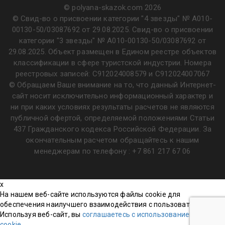
© polyana-skazok.com 2026
© Свид-во о присвоении категории "4 звезды" № А010-
00130-50/03087692 от 29.08.2025. Свид-во о присвоении
категории "3 звезды" № А010-00130-50/03087692 от
29.08.2025. Объект размещен в Едином реестре объектов
классификации в сфере туристской индустрии. Номера
реестровых записей: С912024008579 и С912024007067
© Обращаем Ваше внимание на то, что данный Интернет-
сайт носит исключительно информационный характер и
ни при каких условиях результаты расчетов не являются
публичной офертой, определяемой положениями Статьи
437 Гражданского кодекса Российской Федерации. За
окончательным расчетом обращайтесь к нашим
менеджерам по телефону :
+7 861 217 67 06
x
На нашем веб-сайте используются файлы cookie для
обеспечения наилучшего взаимодействия с пользователем.
Используя веб-сайт, вы
соглашаетесь с использованием файлов
cookie