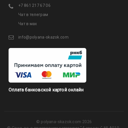
+7 861 217 67 06
Чат в телеграм
Чат в мах
info@polyana-skazok.com
Оплата банковской картой онлайн
© polyana-skazok.com 2026